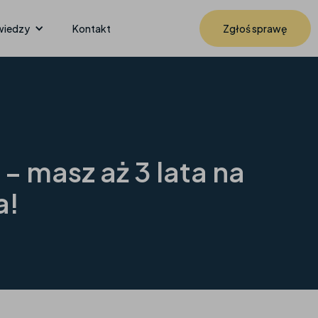
wiedzy
Kontakt
Zgłoś sprawę
 masz aż 3 lata na
a!