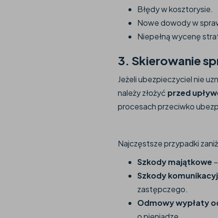
Błędy w kosztorysie.
Nowe dowody w sprawi
Niepełną wycenę stra
3. Skierowanie s
Jeżeli ubezpieczyciel nie u
należy złożyć
przed upływ
procesach przeciwko ubezp
Najczęstsze przypadki zani
Szkody majątkowe
–
Szkody komunikacy
zastępczego.
Odmowy wypłaty o
o pieniądze.