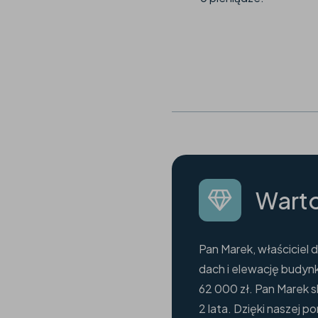
Warto
Pan Marek, właściciel 
dach i elewację budyn
62 000 zł. Pan Marek s
2 lata. Dzięki naszej 