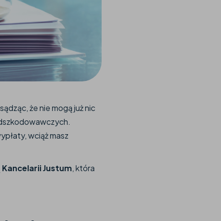
ądząc, że nie mogą już nic
odszkodowawczych.
wypłaty, wciąż masz
ą
Kancelarii Justum
, która