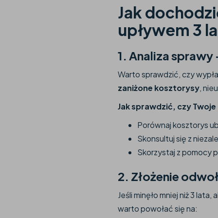
Jak dochodzi
upływem 3 la
1. Analiza spraw
Warto sprawdzić, czy wypła
zaniżone kosztorysy
, ni
Jak sprawdzić, czy Twoj
Porównaj kosztorys ub
Skonsultuj się z niez
Skorzystaj z pomocy 
2. Złożenie odwoł
Jeśli minęło mniej niż 3 la
warto powołać się na: