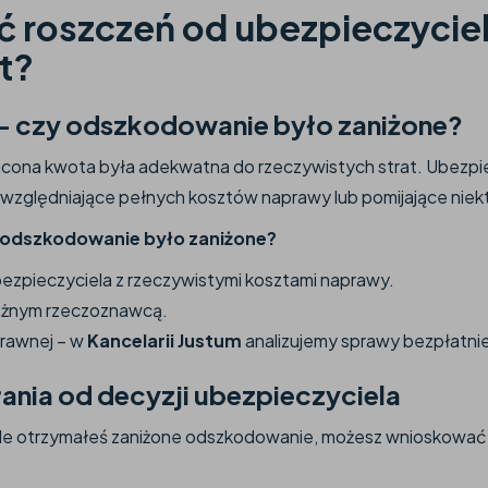
ć roszczeń od ubezpieczycie
t?
y – czy odszkodowanie było zaniżone?
cona kwota była adekwatna do rzeczywistych strat. Ubezpie
euwzględniające pełnych kosztów naprawy lub pomijające niek
e odszkodowanie było zaniżone?
ezpieczyciela z rzeczywistymi kosztami naprawy.
ależnym rzeczoznawcą.
prawnej – w
Kancelarii Justum
analizujemy sprawy bezpłatni
ania od decyzji ubezpieczyciela
ta, ale otrzymałeś zaniżone odszkodowanie, możesz wnioskować