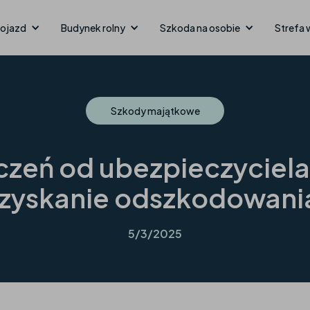
ojazd
Budynek rolny
Szkoda na osobie
Strefa 
Szkody majątkowe
zeń od ubezpieczyciela –
zyskanie odszkodowani
5/3/2025