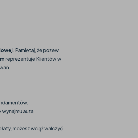
dowej
. Pamiętaj, że pozew
um
reprezentuje Klientów w
owań.
fundamentów.
y wynajmu auta
apłaty, możesz wciąż walczyć