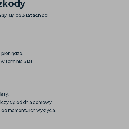
szkody
ają się po
3 latach
od
 pieniądze.
 terminie 3 lat.
łaty.
liczy się od dnia odmowy.
ię od momentu ich wykrycia.