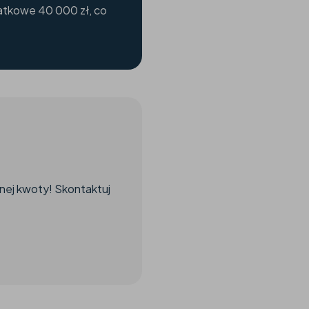
atkowe 40 000 zł, co
łnej kwoty! Skontaktuj