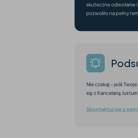
skuteczne odwołanie i
pozwoliło na pełny rem
Pods
Nie czekaj – jeśli Two
się z Kancelarią Justum
Skontaktuj się z nam