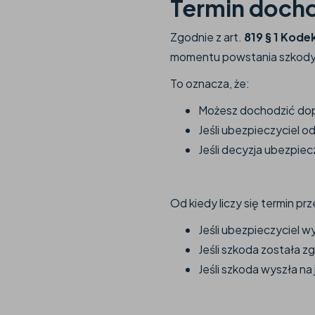
Termin docho
Zgodnie z art.
819 § 1 Kode
momentu powstania szkody l
To oznacza, że:
Możesz dochodzić dopł
Jeśli ubezpieczyciel 
Jeśli decyzja ubezpiec
Od kiedy liczy się termin p
Jeśli ubezpieczyciel w
Jeśli szkoda została z
Jeśli szkoda wyszła na