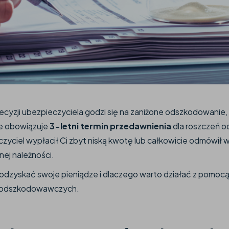
cyzji ubezpieczyciela godzi się na zaniżone odszkodowanie, s
e obowiązuje
3-letni termin przedawnienia
dla roszczeń 
eczyciel wypłacił Ci zbyt niską kwotę lub całkowicie odmówił 
ej należności.
e odzyskać swoje pieniądze i dlaczego warto działać z pomoc
ch odszkodowawczych.