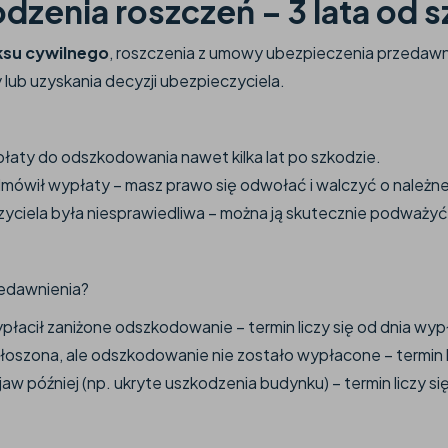
dzenia roszczeń – 3 lata od 
ksu cywilnego
, roszczenia z umowy ubezpieczenia przedawni
ub uzyskania decyzji ubezpieczyciela.
aty do odszkodowania nawet kilka lat po szkodzie.
odmówił wypłaty – masz prawo się odwołać i walczyć o należne
zyciela była niesprawiedliwa – można ją skutecznie podważyć w
rzedawnienia?
ypłacił zaniżone odszkodowanie – termin liczy się od dnia wyp
głoszona, ale odszkodowanie nie zostało wypłacone – termin 
 jaw później (np. ukryte uszkodzenia budynku) – termin liczy s