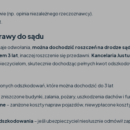
e (np. opinia niezależnego rzeczoznawcy).
t.
prawy do sądu
znaje odwołania,
można dochodzić roszczeń na drodze są
em 3 lat
, inaczej roszczenie się przedawni.
Kancelaria Just
ieczycielom, skutecznie dochodząc pełnych kwot odszkod
żonych odszkodowań, które można dochodzić do 3 lat
 zniszczone budynki, zalania, pożary, uszkodzenia dachów i 
jne
– zaniżone koszty napraw pojazdów, niewypłacone koszt
dszkodowania
– jeśli ubezpieczyciel niesłusznie odmówił z