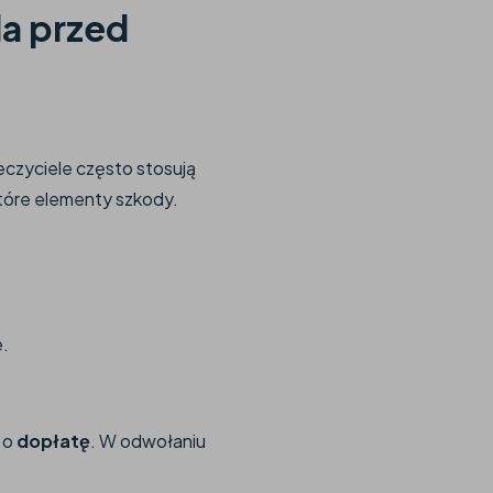
la przed
czyciele często stosują
tóre elementy szkody.
e.
 o
dopłatę
. W odwołaniu