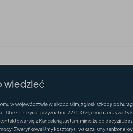
 wiedzieć
domu w województwie wielkopolskim, zgłosił szkodę po huraga
ku. Ubezpieczyciel przyznał mu 22 000 zł, choć rzeczywisty 
kontaktował się z Kancelarią Justum, mimo że od decyzji ubez
pomocy: Zweryfikowaliśmy kosztorys i wskazaliśmy zaniżone kw