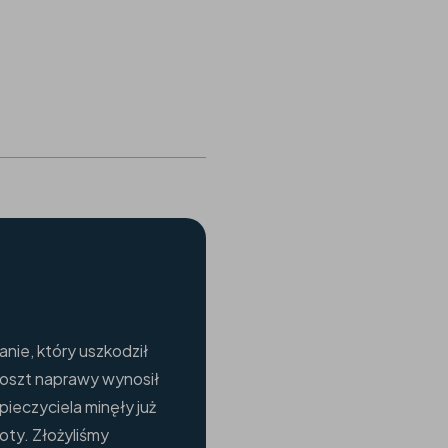
nie, który uszkodził
koszt naprawy wynosił
pieczyciela minęły już
oty. Złożyliśmy