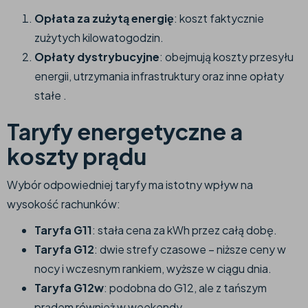
Opłata za zużytą energię
: koszt faktycznie
zużytych kilowatogodzin.​
Opłaty dystrybucyjne
: obejmują koszty przesyłu
energii, utrzymania infrastruktury oraz inne opłaty
stałe .​
Taryfy energetyczne a
koszty prądu
Wybór odpowiedniej taryfy ma istotny wpływ na
wysokość rachunków:​
Taryfa G11
: stała cena za kWh przez całą dobę.​
Taryfa G12
: dwie strefy czasowe – niższe ceny w
nocy i wczesnym rankiem, wyższe w ciągu dnia.​
Taryfa G12w
: podobna do G12, ale z tańszym
prądem również w weekendy.​