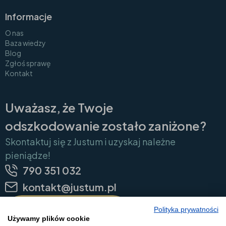
Informacje
O nas
Baza wiedzy
Blog
Zgłoś sprawę
Kontakt
Uważasz, że Twoje
odszkodowanie zostało zaniżone?
Skontaktuj się z Justum i uzyskaj należne
pieniądze!
790 351 032
kontakt@justum.pl
Polityka prywatności
Zgłoś sprawę
Używamy plików cookie