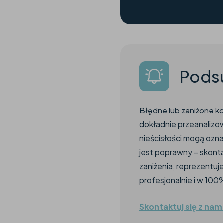
Pods
Błędne lub zaniżone k
dokładnie przeanalizo
nieścisłości mogą ozna
jest poprawny – skonta
zaniżenia, reprezentuj
profesjonalnie i w 100
Skontaktuj się z nam