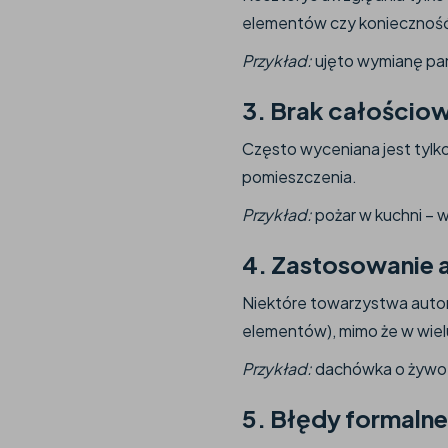
elementów czy konieczność 
Przykład:
ujęto wymianę pan
3.
Brak całościo
Często wyceniana jest tylko
pomieszczenia.
Przykład:
pożar w kuchni – w
4.
Zastosowanie a
Niektóre towarzystwa autom
elementów), mimo że w wiel
Przykład:
dachówka o żywotn
5.
Błędy formalne 