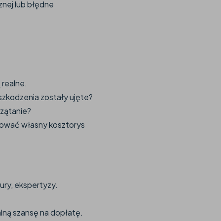
znej lub błędne
 realne.
szkodzenia zostały ujęte?
rzątanie?
ować własny kosztorys
ury, ekspertyzy.
alną szansę na dopłatę.