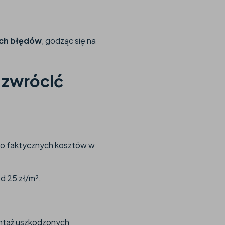
ych błędów
, godząc się na
 zwrócić
 do faktycznych kosztów w
od 25 zł/m².
ontaż uszkodzonych