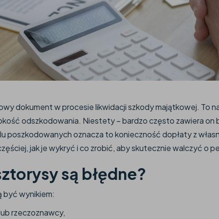
owy dokument w procesie likwidacji szkody majątkowej. To n
okość odszkodowania. Niestety – bardzo często zawiera on b
elu poszkodowanych oznacza to konieczność dopłaty z własne
jczęściej, jak je wykryć i co zrobić, aby skutecznie walczyć o
ztorysy są błędne?
 być wynikiem:
 lub rzeczoznawcy,