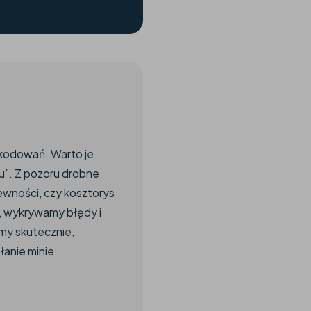
zkodowań. Warto je
u”. Z pozoru drobne
pewności, czy kosztorys
y, wykrywamy błędy i
amy skutecznie,
łanie minie.