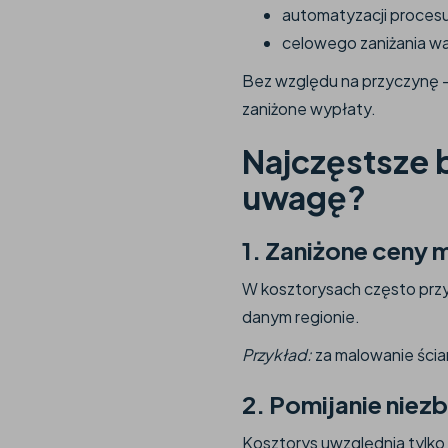
automatyzacji proces
celowego zaniżania wa
Bez względu na przyczynę 
zaniżone wypłaty.
Najczęstsze 
uwagę?
1.
Zaniżone ceny m
W kosztorysach często przy
danym regionie.
Przykład:
za malowanie ścian
2.
Pomijanie niez
Kosztorys uwzględnia tylk