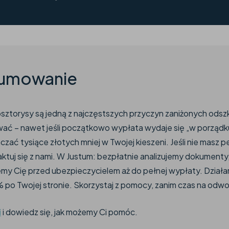
umowanie
osztorysy są jedną z najczęstszych przyczyn zaniżonych ods
wać – nawet jeśli początkowo wypłata wydaje się „w porządk
czać tysiące złotych mniej w Twojej kieszeni. Jeśli nie masz 
ktuj się z nami. W Justum: bezpłatnie analizujemy dokument
emy Cię przed ubezpieczycielem aż do pełnej wypłaty. Dział
% po Twojej stronie. Skorzystaj z pomocy, zanim czas na odwo
i
i dowiedz się, jak możemy Ci pomóc.