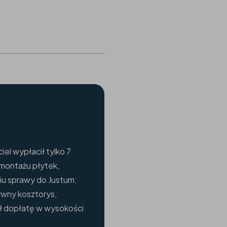
iel wypłacił tylko 7
emontażu płytek,
iu sprawy do Justum:
ywny kosztorys,
ał dopłatę w wysokości