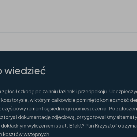
 wiedzieć
 zgłosił szkodę po zalaniu łazienki i przedpokoju. Ubezpieczyc
na kosztorysie, w którym całkowicie pominięto konieczność d
az częściowy remont sąsiedniego pomieszczenia. Po zgłoszen
sztorys i dokumentację zdjęciową, przygotowaliśmy alternat
z dokładnym wyliczeniem strat. Efekt? Pan Krzysztof otrzym
ch kosztów wstępnych.