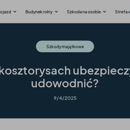
ojazd
Budynek rolny
Szkoda na osobie
Strefa 
Szkody majątkowe
osztorysach ubezpieczyci
udowodnić?
9/4/2025