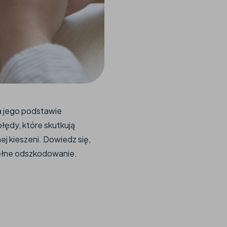
a jego podstawie
łędy, które skutkują
j kieszeni. Dowiedz się,
 pełne odszkodowanie.