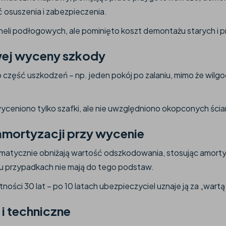
osuszenia i zabezpieczenia.
eli podłogowych, ale pominięto koszt demontażu starych i 
wej wyceny szkody
 część uszkodzeń – np. jeden pokój po zalaniu, mimo że wilgo
yceniono tylko szafki, ale nie uwzględniono okopconych ścian 
mortyzacji przy wycenie
atycznie obniżają wartość odszkodowania, stosując amortyza
u przypadkach nie mają do tego podstaw.
ości 30 lat – po 10 latach ubezpieczyciel uznaje ją za „wart
i techniczne