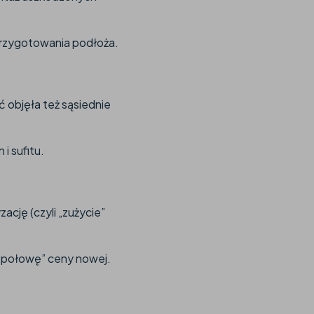
przygotowania podłoża.
ć objęła też sąsiednie
i sufitu.
cję (czyli „zużycie”
ą połowę” ceny nowej.