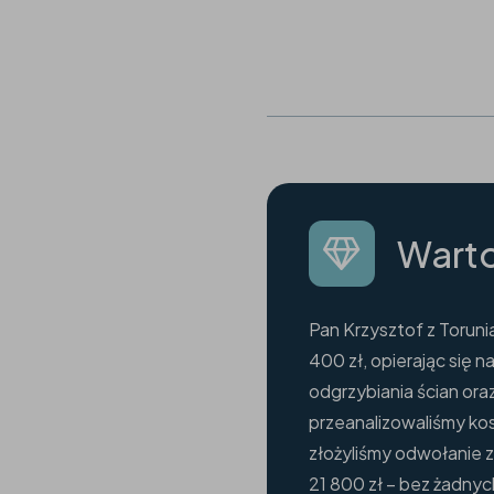
Warto
Pan Krzysztof z Torunia
400 zł, opierając się 
odgrzybiania ścian or
przeanalizowaliśmy ko
złożyliśmy odwołanie 
21 800 zł – bez żadny