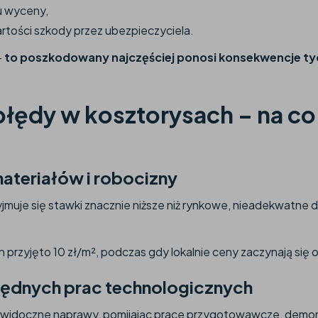
u wyceny,
rtości szkody przez ubezpieczyciela.
–
to poszkodowany najczęściej ponosi konsekwencje t
błędy w kosztorysach – na co
ateriałów i robocizny
jmuje się stawki znacznie niższe niż rynkowe, nieadekwatne
 przyjęto 10 zł/m², podczas gdy lokalnie ceny zaczynają się 
będnych prac technologicznych
o widoczne naprawy, pomijając prace przygotowawcze, dem