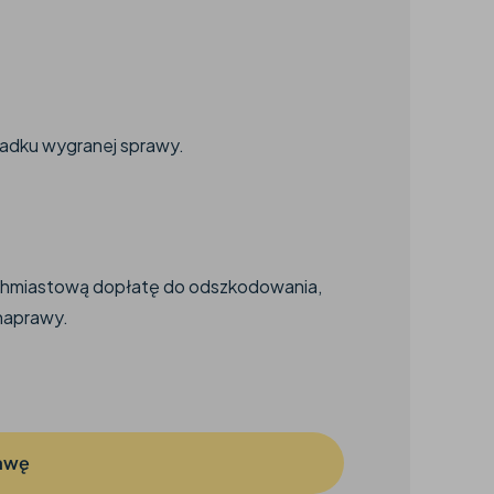
adku wygranej sprawy.
chmiastową dopłatę do odszkodowania,
naprawy.
awę