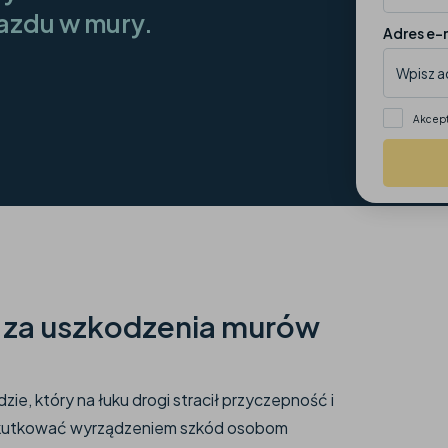
azdu w mury.
Adres e-
Akcept
 za uszkodzenia murów
, który na łuku drogi stracił przyczepność i
 skutkować wyrządzeniem szkód osobom