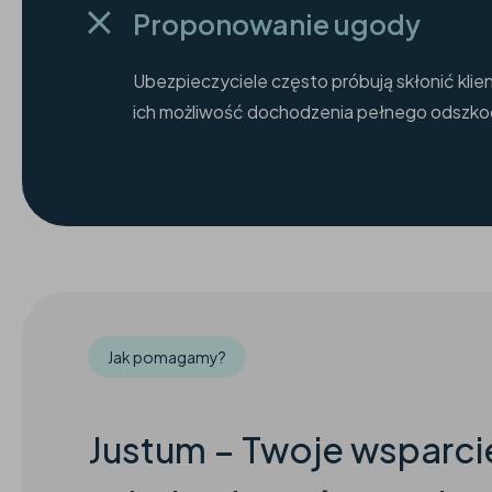
Proponowanie ugody
Ubezpieczyciele często próbują skłonić klie
ich możliwość dochodzenia pełnego odszk
Jak pomagamy?
Justum – Twoje wsparc