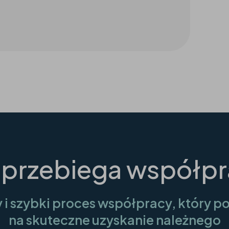
 przebiega współp
y i szybki proces współpracy, który p
na skuteczne uzyskanie należnego