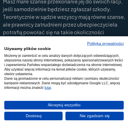
Masz małe szanse przekonanie jej do swoich racji,
jeśli samodzielnie będziesz zgłaszał szkody.
Teoretycznie w sądzie wszyscy mają równe szanse,
ale prawnicy zatrudnieni przez ubezpieczyciela
potrafią powołać się na takie okoliczności
wyłączające odpowiedzialność firmy, że Twoje
Polityka prywatności
racje mogą nie zostać uwzględnione.
Używamy plików cookie
Możemy je zamieścić w celu analizy danych dotyczących odwiedzających,
ulepszenia naszej strony internetowej, pokazania spersonalizowanych treści
Z tego powodu warto skorzystać z pomocy
i zapewnienia Państwu wspaniałego doświadczenia na stronie internetowej.
profesjonalnej firmy odzyskującej
Aby uzyskać więcej informacji na temat plików cookie, których używamy,
otwórz ustawienia.
odszkodowania. Skontaktuj się z nami, jeśli
Dane są gromadzone w celu personalizacji reklam i pomiaru skuteczności
kampanii reklamowych. Dane mogą być udostępniane Google LLC, więcej
ubezpieczyciel odmówił wypłaty odszkodowania
informacji można znaleźć
tutaj
.
za szkody majątkowe lub szkody osobowe (na
zdrowiu i życiu) lub zaniżył jego wysokość.
Akceptuj wszystko
Bezpłatnie przeanalizujemy sprawę i
zaproponujemy skuteczne działania.
Dostosuj
Nie zgadzam się
Zapytaj też o inne działania, które możemy