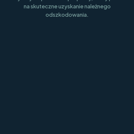
na skuteczne uzyskanie należnego
odszkodowania.
Zgłoś swoją sprawę do Justum
Wypełnij krótki formularz, abyśmy mogli się z Tobą
skontaktować oraz rozpocząć proces oceny Twojej
sprawy.